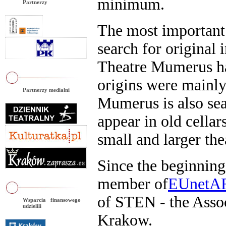
Partnerzy
Partnerzy medialni
Wsparcia finansowego
udzielili