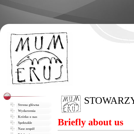
Strona główna
Wydarzenia
Krótko o nas
Spektakle
Nasz zespół